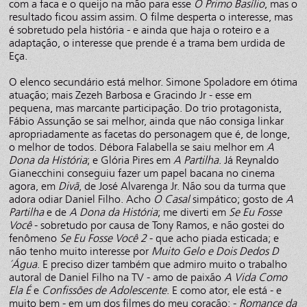
com a faca e o queijo na mão para esse
O Primo Basílio
, mas o
resultado ficou assim assim. O filme desperta o interesse, mas
é sobretudo pela história - e ainda que haja o roteiro e a
adaptação, o interesse que prende é a trama bem urdida de
Eça.
O elenco secundário está melhor. Simone Spoladore em ótima
atuação; mais Zezeh Barbosa e Gracindo Jr - esse em
pequena, mas marcante participação. Do trio protagonista,
Fábio Assunção se sai melhor, ainda que não consiga linkar
apropriadamente as facetas do personagem que é, de longe,
o melhor de todos. Débora Falabella se saiu melhor em
A
Dona da História
; e Glória Pires em
A Partilha
. Já Reynaldo
Gianecchini conseguiu fazer um papel bacana no cinema
agora, em
Divã
, de José Alvarenga Jr. Não sou da turma que
adora odiar Daniel Filho. Acho
O Casal
simpático; gosto de
A
Partilha
e de
A Dona da História
; me diverti em
Se Eu Fosse
Você
- sobretudo por causa de Tony Ramos, e não gostei do
fenômeno
Se Eu Fosse Você 2
- que acho piada esticada; e
não tenho muito interesse por
Muito Gelo e Dois Dedos D
´Água
. E preciso dizer também que admiro muito o trabalho
autoral de Daniel Filho na TV - amo de paixão
A Vida Como
Ela É
e
Confissões de Adolescente
. E como ator, ele está - e
muito bem - em um dos filmes do meu coração: -
Romance da