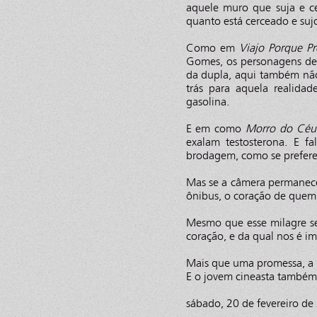
aquele muro que suja e 
quanto está cerceado e suj
Como em
Viajo Porque Pr
Gomes, os personagens d
da dupla, aqui também nã
trás para aquela realida
gasolina.
E em como
Morro do Céu
exalam testosterona. E 
brodagem, como se prefere
Mas se a câmera permanece 
ônibus, o coração de quem 
Mesmo que esse milagre s
coração, e da qual nos é im
Mais que uma promessa, a F
E o jovem cineasta também
sábado, 20 de fevereiro de