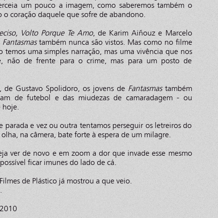
cerceia um pouco a imagem, como saberemos também o
o o coração daquele que sofre de abandono.
eciso, Volto Porque Te Amo
, de Karim Aiñouz e Marcelo
e
Fantasmas
também nunca são vistos. Mas como no filme
o temos uma simples narração, mas uma vivência que nos
de, não de frente para o crime, mas para um posto de
, de Gustavo Spolidoro, os jovens de
Fantasmas
também
falam de futebol e das miudezas de camaradagem - ou
 hoje.
parada e vez ou outra tentamos perseguir os letreiros do
olha, na câmera, bate forte à espera de um milagre.
eja ver de novo e em zoom a dor que invade esse mesmo
possível ficar imunes do lado de cá.
ilmes de Plástico já mostrou a que veio.
.
 2010