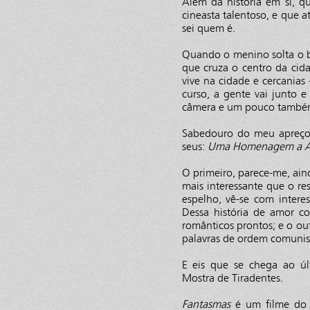
Além da história em si, 
cineasta talentoso, e que 
sei quem é.
Quando o menino solta o b
que cruza o centro da cid
vive na cidade e cercanias
curso, a gente vai junto 
câmera e um pouco também 
Sabedouro do meu apreço 
seus:
Uma Homenagem a Al
O primeiro, parece-me, aind
mais interessante que o re
espelho, vê-se com intere
Dessa história de amor c
românticos prontos; e o ou
palavras de ordem comunis
E eis que se chega ao ú
Mostra de Tiradentes.
Fantasmas
é um filme do 