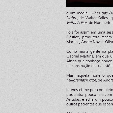
e um média -
Ilhas das Fl
Nobre
, de Walter Salles,
Velha A Fiar
, de Humberto 
Pois foi assim em uma sess
Plástico, produtora recém
Martins, André Novais Olive
Como muita gente na pla
Gabriel Martins, em que um
Ainda que conheça pouco o 
na construção de sua estéti
Mas naquela noite o qu
Miligramas
(Foto), de André
Interessei-me por completo
psiquiatra, pouco fala com
Arrudas, e acha um pouco
outros pacientes que esper