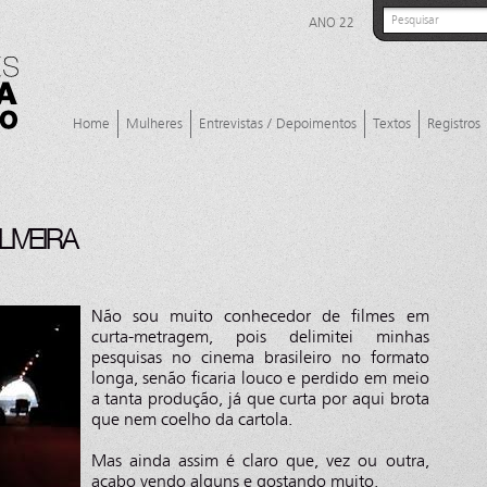
ANO 22
Home
Mulheres
Entrevistas / Depoimentos
Textos
Registros
IVEIRA
Não sou muito conhecedor de filmes em
curta-metragem, pois delimitei minhas
pesquisas no cinema brasileiro no formato
longa, senão ficaria louco e perdido em meio
a tanta produção, já que curta por aqui brota
que nem coelho da cartola.
Mas ainda assim é claro que, vez ou outra,
acabo vendo alguns e gostando muito.