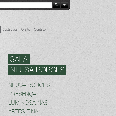
Destaques
O Site
Contato
SALA
NEUSA BORGES
NEUSA BORGES É
PRESENÇA
LUMINOSA NAS
ARTES E NA