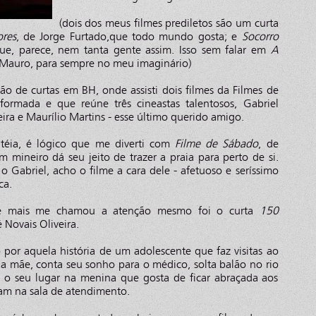
(dois dos meus filmes prediletos são um curta
ores
, de Jorge Furtado,que todo mundo gosta; e
Socorro
 que, parece, nem tanta gente assim. Isso sem falar em
A
Mauro, para sempre no meu imaginário)
ão de curtas em BH, onde assisti dois filmes da Filmes de
-formada e que reúne três cineastas talentosos, Gabriel
ira e Maurílio Martins - esse último querido amigo.
téia, é lógico que me diverti com
Filme de Sábado
, de
 mineiro dá seu jeito de trazer a praia para perto de si.
Gabriel, acho o filme a cara dele - afetuoso e seríssimo
ca.
e mais me chamou a atenção mesmo foi o curta
150
 Novais Oliveira.
 por aquela história de um adolescente que faz visitas ao
 a mãe, conta seu sonho para o médico, solta balão no rio
 o seu lugar na menina que gosta de ficar abraçada aos
am na sala de atendimento.