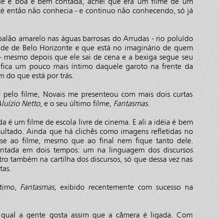
que é boa e bem contada, achei que era um filme de um
até então não conhecia - e continuo não conhecendo, só já
alão amarelo nas águas barrosas do Arrudas - rio poluído
ade de Belo Horizonte e que está no imaginário de quem
 - mesmo depois que ele sai de cena e a bexiga segue seu
e fica um pouco mais íntimo daquele garoto na frente da
do que está por trás.
pelo filme, Novais me presenteou com mais dois curtas
uízio Netto
, e o seu último filme,
Fantasmas
.
a é um filme de escola livre de cinema. E ali a idéia é bem
sultado. Ainda que há clichês como imagens refletidas no
sse ao filme, mesmo que ao final nem fique tanto dele.
ontada em dois tempos: um na linguagem dos discursos
tro também na cartilha dos discursos, só que dessa vez nas
tas.
ltimo,
Fantasmas
, exibido recentemente com sucesso na
qual a gente gosta assim que a câmera é ligada. Com