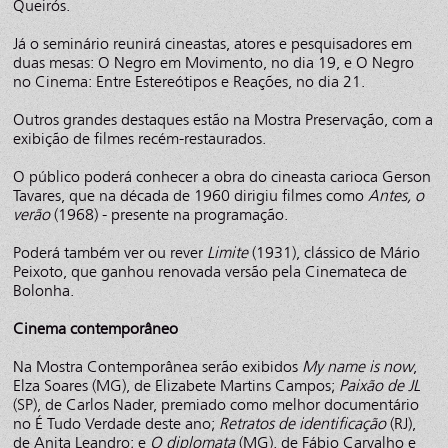
Queirós.
Já o seminário reunirá cineastas, atores e pesquisadores em
duas mesas: O Negro em Movimento, no dia 19, e O Negro
no Cinema: Entre Estereótipos e Reações, no dia 21.
Outros grandes destaques estão na Mostra Preservação, com a
exibição de filmes recém-restaurados.
O público poderá conhecer a obra do cineasta carioca Gerson
Tavares, que na década de 1960 dirigiu filmes como
Antes, o
verão
(1968) - presente na programação.
Poderá também ver ou rever
Limite
(1931), clássico de Mário
Peixoto, que ganhou renovada versão pela Cinemateca de
Bolonha.
Cinema contemporâneo
Na Mostra Contemporânea serão exibidos
My name is now
,
Elza Soares (MG), de Elizabete Martins Campos;
Paixão de JL
(SP), de Carlos Nader, premiado como melhor documentário
no É Tudo Verdade deste ano;
Retratos de identificação
(RJ),
de Anita Leandro; e
O diplomata
(MG), de Fábio Carvalho e