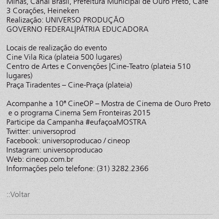
Minas, Canal Brasil, Prefeitura Municipal de Ouro Preto, Café
3 Corações, Heineken
Realização: UNIVERSO PRODUÇÃO
GOVERNO FEDERAL|PÁTRIA EDUCADORA
Locais de realização do evento
Cine Vila Rica (plateia 500 lugares)
Centro de Artes e Convenções |Cine-Teatro (plateia 510
lugares)
Praça Tiradentes – Cine-Praça (plateia)
Acompanhe a 10ª CineOP – Mostra de Cinema de Ouro Preto
e o programa Cinema Sem Fronteiras 2015
Participe da Campanha #eufaçoaMOSTRA
Twitter: universoprod
Facebook: universoproducao / cineop
Instagram: universoproducao
Web: cineop.com.br
Informações pelo telefone: (31) 3282.2366
::Voltar