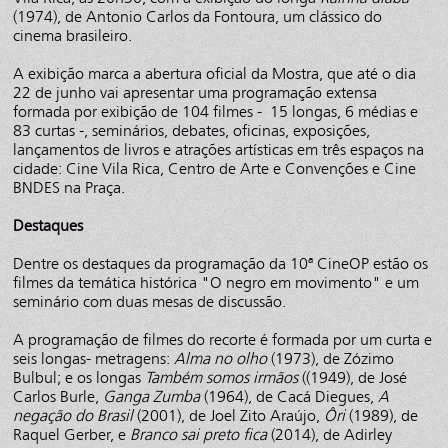
(1974), de Antonio Carlos da Fontoura, um clássico do
cinema brasileiro.
A exibição marca a abertura oficial da Mostra, que até o dia
22 de junho vai apresentar uma programação extensa
formada por exibição de 104 filmes - 15 longas, 6 médias e
83 curtas -, seminários, debates, oficinas, exposições,
lançamentos de livros e atrações artísticas em três espaços na
cidade: Cine Vila Rica, Centro de Arte e Convenções e Cine
BNDES na Praça.
Destaques
Dentre os destaques da programação da 10ª CineOP estão os
filmes da temática histórica "O negro em movimento" e um
seminário com duas mesas de discussão.
A programação de filmes do recorte é formada por um curta e
seis longas- metragens:
Alma no olho
(1973), de Zózimo
Bulbul; e os longas
Também somos irmãos
((1949), de José
Carlos Burle,
Ganga Zumba
(1964), de Cacá Diegues,
A
negação do Brasil
(2001), de Joel Zito Araújo,
Ôri
(1989), de
Raquel Gerber, e
Branco sai preto fica
(2014), de Adirley