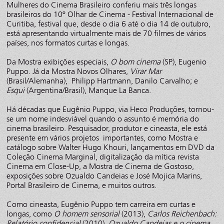
Mulheres do Cinema Brasileiro conferiu mais três longas
brasileiros do 10º Olhar de Cinema - Festival Internacional de
Curitiba, festival que, desde o dia 6 até o dia 14 de outubro,
está apresentando virtualmente mais de 70 filmes de vários
países, nos formatos curtas e longas.
Da Mostra exibições especiais,
O bom cinema
(SP), Eugenio
Puppo. Já da Mostra Novos Olhares,
Virar Mar
(Brasil/Alemanha), Philipp Hartmann, Danilo Carvalho; e
Esqui
(Argentina/Brasil), Manque La Banca.
Há décadas que Eugênio Puppo, via Heco Produções, tornou-
se um nome indesviável quando o assunto é memória do
cinema brasileiro. Pesquisador, produtor e cineasta, ele está
presente em vários projetos importantes, como Mostra e
catálogo sobre Walter Hugo Khouri, lançamentos em DVD da
Coleção Cinema Marginal, digitalização da mítica revista
Cinema em Close-Up, a Mostra de Cinema de Gostoso,
exposições sobre Ozualdo Candeias e José Mojica Marins,
Portal Brasileiro de Cinema, e muitos outros.
Como cineasta, Eugênio Puppo tem carreira em curtas e
longas, como
O homem sensorial
(2013),
Carlos Reichenbach:
Relatório confidencial
(2010),
Ozualdo Candeias e o cinema