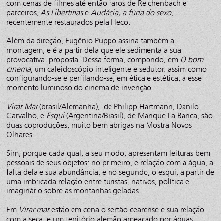
com cenas de filmes até então raros de Reichenbach e
parceiros,
As Libertinas
e
Audácia, a fúria do sexo
,
recentemente restaurados pela Heco.
Além da direção, Eugênio Puppo assina também a
montagem, e é a partir dela que ele sedimenta a sua
provocativa proposta. Dessa forma, compondo, em
O bom
cinema
, um caleidoscópio inteligente e sedutor. assim como
configurando-se e perfilando-se, em ética e estética, a esse
momento luminoso do cinema de invenção.
Virar Mar
(brasil/Alemanha), de Philipp Hartmann, Danilo
Carvalho, e
Esqui
(Argentina/Brasil), de Manque La Banca, são
duas coproduções, muito bem abrigas na Mostra Novos
Olhares.
Sim, porque cada qual, a seu modo, apresentam leituras bem
pessoais de seus objetos: no primeiro, e relação com a água, a
falta dela e sua abundância; e no segundo, o esqui, a partir de
uma imbricada relação entre turistas, nativos, política e
imaginário sobre as montanhas geladas..
Em
Virar mar
estão em cena o sertão cearense e sua relação
com a seca, e um território alemão ameaçado por águas