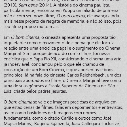
(2013),
Sem pena
(2014). A história do cinema paulista,
particularmente, encontra em Puppo um aliado de primeira
mão e com seu novo filme,
O bom cinema
, ele avança ainda
mais nesse projeto de resgate de memória, e não só isso, pois
seu filme propõe muito mais.
Em
O bom cinema
, o cineasta apresenta uma proposta tão
inquietante como o movimento de cinema que ele foca: a
relação entre uma encíclica papal e o surgimento do Cinema
Marginal. Sim, porque de acordo com o filme, foi nessa
encíclica que o Papa Pio XII, considerando o cinema uma arte
já indesviável, conclamou pelo o que ele chamou de
construção de um Bom Cinema, e que apresentasse bons
princípios. Já na fala do cineasta Carlos Reichenbach, um dos
principais abordados no filme, o Cinema Marginal teve como
uma de suas gêneses a Escola Superior de Cinema de São
Luiz, criada pelos padres jesuítas.
O
bom cinema
se vale de imagens preciosas de arquivo em
que estão cenas de filmes, falas em depoimentos e entrevistas,
assim como bastidores de filmagens com nomes
fundamentais, como o citado Carlão e outros como José
Mojica Marins, Rogério Sganzerla, João Callegaro. Inclusive,