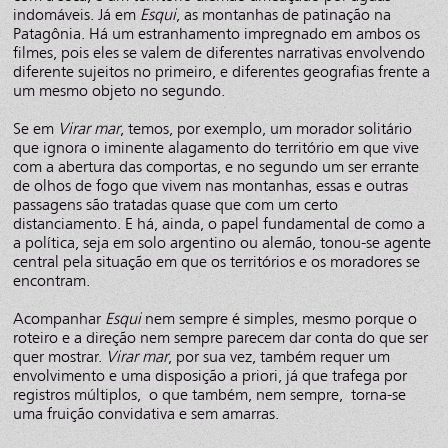
indomáveis. Já em
Esqui
, as montanhas de patinação na
Patagônia. Há um estranhamento impregnado em ambos os
filmes, pois eles se valem de diferentes narrativas envolvendo
diferente sujeitos no primeiro, e diferentes geografias frente a
um mesmo objeto no segundo.
Se em
Virar mar
, temos, por exemplo, um morador solitário
que ignora o iminente alagamento do território em que vive
com a abertura das comportas, e no segundo um ser errante
de olhos de fogo que vivem nas montanhas, essas e outras
passagens são tratadas quase que com um certo
distanciamento. E há, ainda, o papel fundamental de como a
a política, seja em solo argentino ou alemão, tonou-se agente
central pela situação em que os territórios e os moradores se
encontram.
Acompanhar
Esqui
nem sempre é simples, mesmo porque o
roteiro e a direção nem sempre parecem dar conta do que ser
quer mostrar.
Virar mar
, por sua vez, também requer um
envolvimento e uma disposição a priori, já que trafega por
registros múltiplos, o que também, nem sempre, torna-se
uma fruição convidativa e sem amarras.