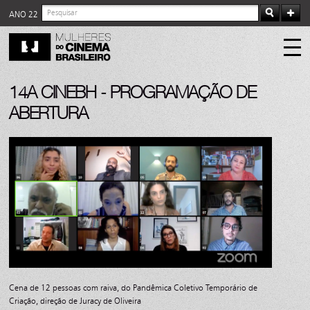
ANO 22
14A CINEBH - PROGRAMAÇÃO DE
ABERTURA
Cena de 12 pessoas com raiva, do Pandêmica Coletivo Temporário de
Criação, direção de Juracy de Oliveira