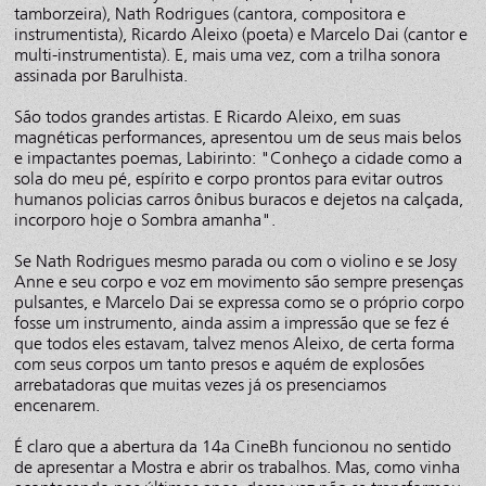
tamborzeira), Nath Rodrigues (cantora, compositora e
instrumentista), Ricardo Aleixo (poeta) e Marcelo Dai (cantor e
multi-instrumentista). E, mais uma vez, com a trilha sonora
assinada por Barulhista.
São todos grandes artistas. E Ricardo Aleixo, em suas
magnéticas performances, apresentou um de seus mais belos
e impactantes poemas, Labirinto: "Conheço a cidade como a
sola do meu pé, espírito e corpo prontos para evitar outros
humanos policias carros ônibus buracos e dejetos na calçada,
incorporo hoje o Sombra amanha".
Se Nath Rodrigues mesmo parada ou com o violino e se Josy
Anne e seu corpo e voz em movimento são sempre presenças
pulsantes, e Marcelo Dai se expressa como se o próprio corpo
fosse um instrumento, ainda assim a impressão que se fez é
que todos eles estavam, talvez menos Aleixo, de certa forma
com seus corpos um tanto presos e aquém de explosões
arrebatadoras que muitas vezes já os presenciamos
encenarem.
É claro que a abertura da 14a CineBh funcionou no sentido
de apresentar a Mostra e abrir os trabalhos. Mas, como vinha