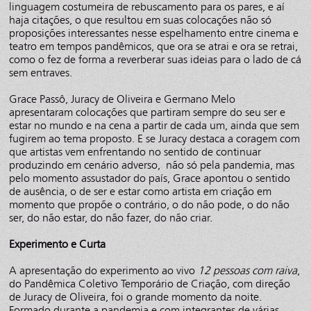
linguagem costumeira de rebuscamento para os pares, e aí
haja citações, o que resultou em suas colocações não só
proposições interessantes nesse espelhamento entre cinema e
teatro em tempos pandêmicos, que ora se atrai e ora se retrai,
como o fez de forma a reverberar suas ideias para o lado de cá
sem entraves.
Grace Passô, Juracy de Oliveira e Germano Melo
apresentaram colocações que partiram sempre do seu ser e
estar no mundo e na cena a partir de cada um, ainda que sem
fugirem ao tema proposto. E se Juracy destaca a coragem com
que artistas vem enfrentando no sentido de continuar
produzindo em cenário adverso, não só pela pandemia, mas
pelo momento assustador do país, Grace apontou o sentido
de ausência, o de ser e estar como artista em criação em
momento que propõe o contrário, o do não pode, o do não
ser, do não estar, do não fazer, do não criar.
Experimento e Curta
A apresentação do experimento ao vivo
12 pessoas com raiva
,
do Pandêmica Coletivo Temporário de Criação, com direção
de Juracy de Oliveira, foi o grande momento da noite.
Formado durante a pandemia e com integrantes de várias