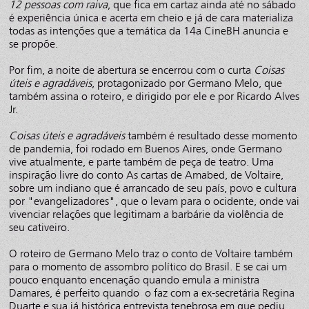
12 pessoas com raiva
, que fica em cartaz ainda até no sábado
é experiência única e acerta em cheio e já de cara materializa
todas as intenções que a temática da 14a CineBH anuncia e
se propõe.
Por fim, a noite de abertura se encerrou com o curta
Coisas
úteis e agradáveis
, protagonizado por Germano Melo, que
também assina o roteiro, e dirigido por ele e por Ricardo Alves
Jr.
Coisas úteis e agradáveis
também é resultado desse momento
de pandemia, foi rodado em Buenos Aires, onde Germano
vive atualmente, e parte também de peça de teatro. Uma
inspiração livre do conto As cartas de Amabed, de Voltaire,
sobre um indiano que é arrancado de seu país, povo e cultura
por "evangelizadores", que o levam para o ocidente, onde vai
vivenciar relações que legitimam a barbárie da violência de
seu cativeiro.
O roteiro de Germano Melo traz o conto de Voltaire também
para o momento de assombro político do Brasil. E se cai um
pouco enquanto encenação quando emula a ministra
Damares, é perfeito quando o faz com a ex-secretária Regina
Duarte e sua já histórica entrevista tenebrosa em que pediu