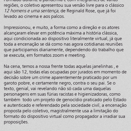
regiões, o coletivo apresentou sua versão livre para o clássico
12 homens e uma sentença
, de Reginald Rose, que já foi
levado ao cinema e aos palcos.
Impressionou, e muito, a forma como a direção e os atores
alcançaram elevar em potência máxima a história clássica,
aqui condicionada ao dispositivo literalmente virtual, já que
toda a encenação se dá como nas agora cotidianas reuniões
que participamos diariamente, dependendo do trabalho que
se executa, em formatos zoom e meeting.
Na cena, temos a nossa frente todas aquelas janelinhas , e
aqui são 12, todas elas ocupadas por jurados em momento de
decisão sobre um crime aparentemente praticado por um
garoto pobre, e certamente negro, contra o seu pai. Se o
texto, genial, vai revelando não só cada uma daquelas
personagens em suas fúrias racistas e higienizadoras, como
também todo um projeto de genocídio praticado pelo Estado
e autenticado e referendado pela sociedade civil, a encenação
proposta pelo coletivo, magistralmente usa a limitação do
formato do dispositivo virtual como propagador a irradiar sua
proposições.