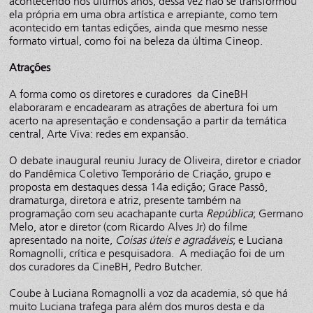
acontecendo nos últimos anos, dessa vez não se transformou
ela própria em uma obra artística e arrepiante, como tem
acontecido em tantas edições, ainda que mesmo nesse
formato virtual, como foi na beleza da última Cineop.
Atrações
A forma como os diretores e curadores da CineBH
elaboraram e encadearam as atrações de abertura foi um
acerto na apresentação e condensação a partir da temática
central, Arte Viva: redes em expansão.
O debate inaugural reuniu Juracy de Oliveira, diretor e criador
do Pandêmica Coletivo Temporário de Criação, grupo e
proposta em destaques dessa 14a edição; Grace Passô,
dramaturga, diretora e atriz, presente também na
programação com seu acachapante curta
República
; Germano
Melo, ator e diretor (com Ricardo Alves Jr) do filme
apresentado na noite,
Coisas úteis e agradáveis
; e Luciana
Romagnolli, crítica e pesquisadora. A mediação foi de um
dos curadores da CineBH, Pedro Butcher.
Coube à Luciana Romagnolli a voz da academia, só que há
muito Luciana trafega para além dos muros desta e da