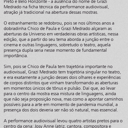
Preto e Belo Horizonte - a ausência do nome de Grazi
Medrado na ficha técnica da performance audiovisual,
atração já tradicional na abertura dessas mostras.
O estranhamento se redobrou, pois se nos últimos anos a
dobradinha Chico de Paula e Grazi Medrado alçaram as
aberturas da Universo em verdadeiras obras artísticas, nessa
edição, que a partir do seu tema aborda a junção entre o
cinema e outras linguagens, sobretudo o teatro, aquela
presença dupla seria nesse momento de fundamental
importância.
Sim, pois se Chico de Paula tem trajetória importante no
audiovisual, Grazi Medrado tem trajetória singular no teatro,
e era exatamente a junção desses dois olhares e experiências
de corpos distintos que vinham transformando as aberturas
em momentos únicos de tônus e pulsão. Daí que, ao levar
para o centro da mostra essa mistura de linguagens, ainda
que não seja proposição nova, mas como a apontar caminhos
possíveis para a arte em momento de pandemia mundial, a
presença dos dois deveria ser não só natural, mas essencial.
A performance audiovisual levou quatro artistas pretos para o
centro da cena: Josy Anne (atriz, cantora, compositora e