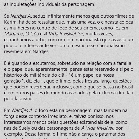
as inquietações individuais da personagem.
Se
Nardjes A.
seduz infinitamente menos que outros filmes de
Karim, há de se ressaltar que, mais uma vez, o cineasta coloca
as mulheres no centro de foco de seu cinema, como fez em
Madame
,
O Céu
e
A Vida Invisível
. Se, muitas vezes,
estranhamos a urbe, com um tom nacionalista que assusta um
pouco, é interessante ver como mesmo esse nacionalismo
reverbera em Nardjes.
E é quando a escutamos, sobretudo na relação com a família
e o papel que, aparentemente, pensa estar reservado a si pelo
histórico de militância do clã - "é um papel da nossa
geração", diz ela - , que o filme, pelas frestas, lança questões
que podem reverberar, inclusive, com o que se passa no Brasil
e em outros países do mundo assolados pela extrema-direita e
pelo fascismo.
Em
Nardjes A.
o foco está na personagem, mas também na
força desse contexto imediato, e, talvez por isso, nos
interessamos menos pelas questões existenciais dela, como
nas de Suely ou das personagens de
A Vida Invisível
, por
exemplo. Dessa forma, o filme não alcança o patamar dos