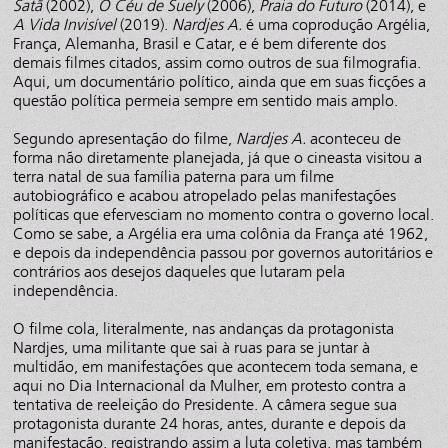
Satã
(2002),
O Céu de Suely
(2006),
Praia do Futuro
(2014), e
A Vida Invisível
(2019).
Nardjes A.
é uma coprodução Argélia,
França, Alemanha, Brasil e Catar, e é bem diferente dos
demais filmes citados, assim como outros de sua filmografia.
Aqui, um documentário político, ainda que em suas ficções a
questão política permeia sempre em sentido mais amplo.
Segundo apresentação do filme,
Nardjes A.
aconteceu de
forma não diretamente planejada, já que o cineasta visitou a
terra natal de sua família paterna para um filme
autobiográfico e acabou atropelado pelas manifestações
políticas que efervesciam no momento contra o governo local.
Como se sabe, a Argélia era uma colônia da França até 1962,
e depois da independência passou por governos autoritários e
contrários aos desejos daqueles que lutaram pela
independência.
O filme cola, literalmente, nas andanças da protagonista
Nardjes, uma militante que sai à ruas para se juntar à
multidão, em manifestações que acontecem toda semana, e
aqui no Dia Internacional da Mulher, em protesto contra a
tentativa de reeleição do Presidente. A câmera segue sua
protagonista durante 24 horas, antes, durante e depois da
manifestação, registrando assim a luta coletiva, mas também