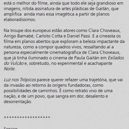
está o melhor do filme, ainda que todo ele seja grandioso em
imagens, nítida assinatura de artes plásticas de Gaitán, que
amplifica ainda mais essa imagética a partir de planos
elaboradíssimos.
Na troupe dos europeus estão atores como Clara Choveaux,
Arrigo Barnabé, Carloto Cotta e Daniel Passi. E a cineasta os
filma em planos abertos que exploram a beleza impactante da
natureza, como a compor quadros vivos, ressaltando aí a
persona especialmente cinematográfica de Clara Choveaux,
que já tinha iluminado o cinema de Paula Gaitán em
Exilados
do Vulcão
e, sobretudo, no experimental e acachapante
Noite
.
Luz nos Trópicos
parece querer refazer uma trajetória, que vai
da invasão ao retorno às origens fundadoras, como
possibilidades de caminhos. É como retrato vivo de uma
nação, e de um povo, que sangra em dor, desalento e
desorientação.
******************
Serviço