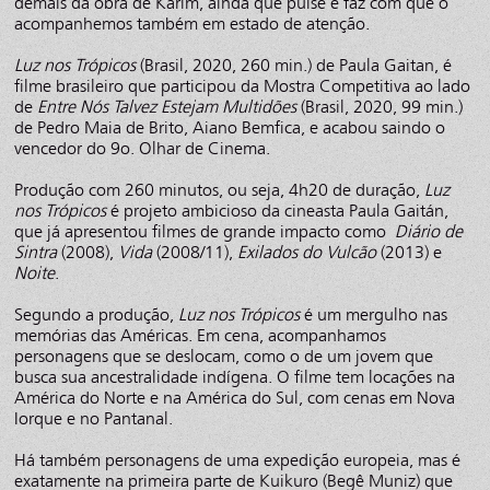
demais da obra de Karim, ainda que pulse e faz com que o
acompanhemos também em estado de atenção.
Luz nos Trópicos
(Brasil, 2020, 260 min.) de Paula Gaitan, é
filme brasileiro que participou da Mostra Competitiva ao lado
de
Entre Nós Talvez Estejam Multidões
(Brasil, 2020, 99 min.)
de Pedro Maia de Brito, Aiano Bemfica, e acabou saindo o
vencedor do 9o. Olhar de Cinema.
Produção com 260 minutos, ou seja, 4h20 de duração,
Luz
nos Trópicos
é projeto ambicioso da cineasta Paula Gaitán,
que já apresentou filmes de grande impacto como
Diário de
Sintra
(2008),
Vida
(2008/11),
Exilados do Vulcão
(2013) e
Noite
.
Segundo a produção,
Luz nos Trópicos
é um mergulho nas
memórias das Américas. Em cena, acompanhamos
personagens que se deslocam, como o de um jovem que
busca sua ancestralidade indígena. O filme tem locações na
América do Norte e na América do Sul, com cenas em Nova
Iorque e no Pantanal.
Há também personagens de uma expedição europeia, mas é
exatamente na primeira parte de Kuikuro (Begê Muniz) que