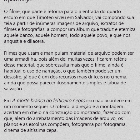
O filme, que parte e retorna para o a entrada do quarto
escuro em que Timóteo viveu em Salvador, vai compondo sua
teia a partir de inúmeras imagens de arquivo, extratos de
filmes e fotografias, a compor um álbum que traduz e eterniza
aquele banzo, aquele homem, todo aquele povo, e que nos
angustia e dilacera.
Filmes que usam e manipulam material de arquivo podem ser
uma armadilha, pois além de, muitas vezes, ficarem reféns
desse material, que sobressalta mais que o filme, ainda é
habitual o uso de narração, o que também pode ser um
desastre, já que é um dos recursos mais difíceis no cinema,
ainda que possa parecer ilusoriamente simples e tábua de
salvação.
Em
A morte branca do feiticeiro negro
isso não acontece em
um momento sequer. O roteiro, a direção e a montagem
acertam em cheio na construção do mostrado, fazendo com
que, além do arrebatamento das imagens de arquivo, os
planos e as escolhas compõem, fotograma por fotograma,
cinema de altíssima cepa.