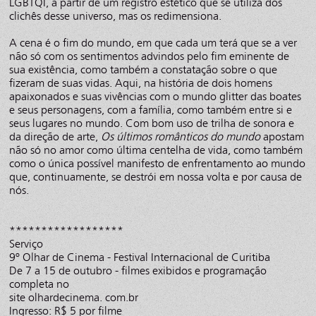
LGBTQI, a partir de um registro estético que se utiliza dos
clichês desse universo, mas os redimensiona.
A cena é o fim do mundo, em que cada um terá que se a ver
não só com os sentimentos advindos pelo fim eminente de
sua existência, como também a constatação sobre o que
fizeram de suas vidas. Aqui, na história de dois homens
apaixonados e suas vivências com o mundo glitter das boates
e seus personagens, com a família, como também entre si e
seus lugares no mundo. Com bom uso de trilha de sonora e
da direção de arte,
Os últimos românticos do mundo
apostam
não só no amor como última centelha de vida, como também
como o única possível manifesto de enfrentamento ao mundo
que, continuamente, se destrói em nossa volta e por causa de
nós.
******************
Serviço
9º Olhar de Cinema - Festival Internacional de Curitiba
De 7 a 15 de outubro - filmes exibidos e programação
completa no
site olhardecinema. com.br
Ingresso: R$ 5 por filme