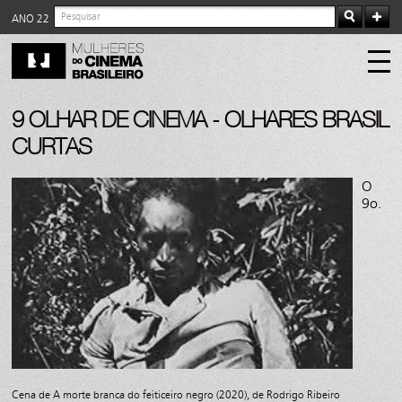
ANO 22
9 OLHAR DE CINEMA - OLHARES BRASIL
CURTAS
O
9o.
Cena de A morte branca do feiticeiro negro (2020), de Rodrigo Ribeiro