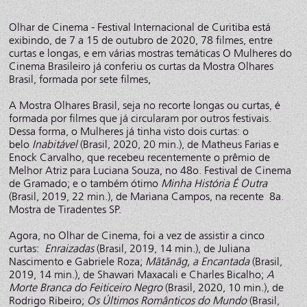
Olhar de Cinema - Festival Internacional de Curitiba está
exibindo, de 7 a 15 de outubro de 2020, 78 filmes, entre
curtas e longas, e em várias mostras temáticas O Mulheres do
Cinema Brasileiro já conferiu os curtas da Mostra Olhares
Brasil, formada por sete filmes,
A Mostra Olhares Brasil, seja no recorte longas ou curtas, é
formada por filmes que já circularam por outros festivais.
Dessa forma, o Mulheres já tinha visto dois curtas: o
belo
Inabitável
(Brasil, 2020, 20 min.), de Matheus Farias e
Enock Carvalho, que recebeu recentemente o prêmio de
Melhor Atriz para Luciana Souza, no 48o. Festival de Cinema
de Gramado; e o também ótimo
Minha História É Outra
(Brasil, 2019, 22 min.), de Mariana Campos, na recente 8a.
Mostra de Tiradentes SP.
Agora, no Olhar de Cinema, foi a vez de assistir a cinco
curtas:
Enraizadas
(Brasil, 2019, 14 min.), de Juliana
Nascimento e Gabriele Roza;
Mãtãnãg, a Encantada
(Brasil,
2019, 14 min.), de Shawari Maxacali e Charles Bicalho;
A
Morte Branca do Feiticeiro Negro
(Brasil, 2020, 10 min.), de
Rodrigo Ribeiro;
Os Últimos Românticos do Mundo
(Brasil,