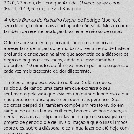
2020, 23 min.), de Henrique Arruda;
O verbo se fez carne
(Brasil, 2019, 6 min.), de Ziel Karapotó.
A Morte Branca do Feiticeiro Negro
, de Rodrigo Ribeiro, é,
sem dúvida, o filme mais acachapante não só da Mostra como
também da recente produção brasileira, e não só de curtas.
O filme abre sua lente já nos indicando o caminho ao
apresentar a definição do termo banzo, sentimento de tristeza
profunda e encravada na alma que acometia pela diáspora os
negros e negras escravizadas, ainda que esse caminhar
durante os 10 minutos do filme vai nos impor uma suspensão
cada vez mais crescente de dor dilacerante.
Timóteo é negro escravizado no Brasil Colônia que se
suicidou, deixando uma carta em que expressa o seu
sentimento pela vida que leva em um mundo tenebroso a que
não pertence, nunca quis e nem quer mais pertencer. Sua
dolorosa despedida também compõe um retrato vívido em
sangue de outras tantas mulheres, homens, velhos e crianças
negras assoladas e vilipendiadas pelo regime escravagista e o
projeto de genocídio e de invisibilização a que o Brasil impôs
sobre eles, sobre a diáspora, e continua fazendo até hoje com
o povo negro.