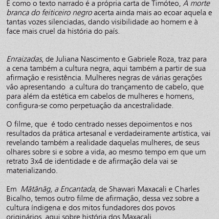
E como o texto narrado é a própria carta de Timóteo,
A morte
branca do feiticeiro negro
acerta ainda mais ao ecoar aquela e
tantas vozes silenciadas, dando visibilidade ao homem e à
face mais cruel da história do país.
Enraizadas
, de Juliana Nascimento e Gabriele Roza, traz para
a cena também a cultura negra, aqui também a partir de sua
afirmação e resistência. Mulheres negras de várias gerações
vão apresentando a cultura do trançamento de cabelo, que
para além da estética em cabelos de mulheres e homens,
configura-se como perpetuação da ancestralidade.
O filme, que é todo centrado nesses depoimentos e nos
resultados da prática artesanal e verdadeiramente artística, vai
revelando também a realidade daquelas mulheres, de seus
olhares sobre si e sobre a vida, ao mesmo tempo em que um
retrato 3x4 de identidade e de afirmação dela vai se
materializando.
Em
Mãtãnãg, a Encantada
, de Shawari Maxacali e Charles
Bicalho, temos outro filme de afirmação, dessa vez sobre a
cultura índigena e dos mitos fundadores dos povos
originários, aqui sobre história dos Maxacali.