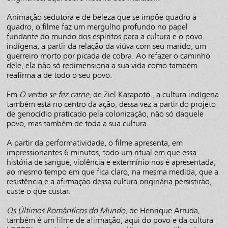
Animação sedutora e de beleza que se impõe quadro a
quadro, o filme faz um mergulho profundo no papel
fundante do mundo dos espíritos para a cultura e o povo
indígena, a partir da relação da viúva com seu marido, um
guerreiro morto por picada de cobra. Ao refazer o caminho
dele, ela não só redimensiona a sua vida como também
reafirma a de todo o seu povo.
Em
O verbo se fez carne
, de Ziel Karapotó., a cultura indígena
também está no centro da ação, dessa vez a partir do projeto
de genocídio praticado pela colonização, não só daquele
povo, mas também de toda a sua cultura.
A partir da performatividade, o filme apresenta, em
impressionantes 6 minutos, todo um ritual em que essa
história de sangue, violência e extermínio nos é apresentada,
ao mesmo tempo em que fica claro, na mesma medida, que a
resistência e a afirmação dessa cultura originária persistirão,
custe o que custar.
Os Últimos Românticos do Mundo
, de Henrique Arruda,
também é um filme de afirmação, aqui do povo e da cultura