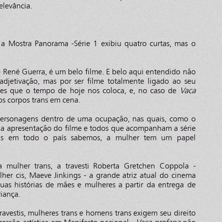
elevância.
a Mostra Panorama -Série 1 exibiu quatro curtas, mas o
e René Guerra, é um belo filme. E belo aqui entendido não
djetivação, mas por ser filme totalmente ligado ao seu
tes que o tempo de hoje nos coloca, e, no caso de
Vaca
os corpos trans em cena.
personagens dentro de uma ocupação, nas quais, como o
 na apresentação do filme e todos que acompanham a série
das em todo o país sabemos, a mulher tem um papel
 mulher trans, a travesti Roberta Gretchen Coppola -
her cis, Maeve Jinkings - a grande atriz atual do cinema
r suas histórias de mães e mulheres a partir da entrega de
iança.
estis, mulheres trans e homens trans exigem seu direito