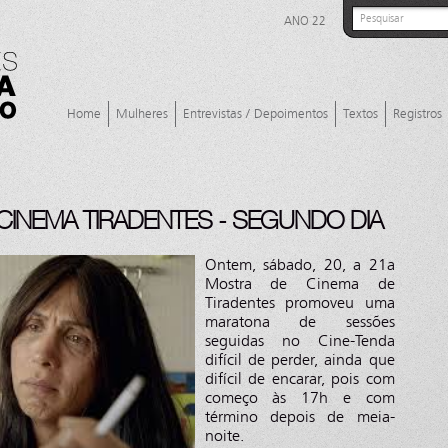
ANO 22
Home
Mulheres
Entrevistas / Depoimentos
Textos
Registros
CINEMA TIRADENTES - SEGUNDO DIA
Ontem, sábado, 20, a 21a
Mostra de Cinema de
Tiradentes promoveu uma
maratona de sessões
seguidas no Cine-Tenda
difícil de perder, ainda que
difícil de encarar, pois com
começo às 17h e com
término depois de meia-
noite.