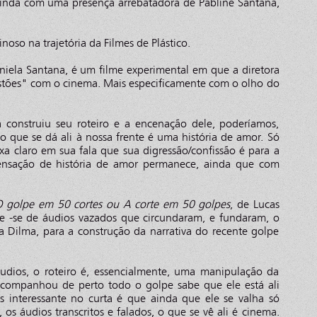
inda com uma presença arrebatadora de Pabline Santana,
oso na trajetória da Filmes de Plástico.
iela Santana, é um filme experimental em que a diretora
estões" com o cinema. Mais especificamente com o olho do
 construiu seu roteiro e a encenação dele, poderíamos,
o que se dá ali à nossa frente é uma história de amor. Só
ixa claro em sua fala que sua digressão/confissão é para a
sensação de história de amor permanece, ainda que com
 golpe em 50 cortes ou A corte em 50 golpes
, de Lucas
e -se de áudios vazados que circundaram, e fundaram, o
 Dilma, para a construção da narrativa do recente golpe
udios, o roteiro é, essencialmente, uma manipulação da
companhou de perto todo o golpe sabe que ele está ali
is interessante no curta é que ainda que ele se valha só
 os áudios transcritos e falados, o que se vê ali é cinema.