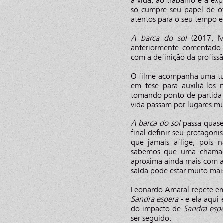
à vida, ao trabalho e à exp
só cumpre seu papel de 
atentos para o seu tempo e 
A barca do sol
(2017, M
anteriormente comentad
com a definição da profiss
O filme acompanha uma tu
em tese para auxiliá-los
tomando ponto de partida
vida passam por lugares mu
A barca do sol
passa quase
final definir seu protagoni
que jamais aflige, pois 
sabemos que uma chamada
aproxima ainda mais com a
saída pode estar muito mais
Leonardo Amaral repete 
Sandra espera
- e ela aqui
do impacto de
Sandra esp
ser seguido.