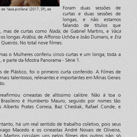
Foram duas sessões de
e 'Vaca profana' (2017, SP), de
curtas e duas sessões de
longas, e não estamos
falando de títulos que
e, mas de curtas como
Nada
, de Gabriel Martins, e
Vaca
e os longas
Arábia
, de Affonso Uchôa e João Dumans, e
Era
y Queirós. No total nove filmes.
 mas o Mulheres conferiu cinco curtas e um longa; toda a
, e parte da Mostra Panorama - Série 1.
de Plástico, foi o primeiro curta conferido. A Filmes de
 mais talentosos, relevantes e importantes em Minas Gerais
do.
eafirmou cineastas de altíssimo calibre. Não à toa o
rasileiro é Humberto Mauro; seguido por nomes tão
 Alberto Prates Correia, Baz Chediak, Rafael Conde, e
ntanto, há um real sentido de trabalho coletivo, pois seus
Thiago Macedo e os cineastas André Novais de Oliveira,
io Martins circulam uns pelos filmes dos outros não só