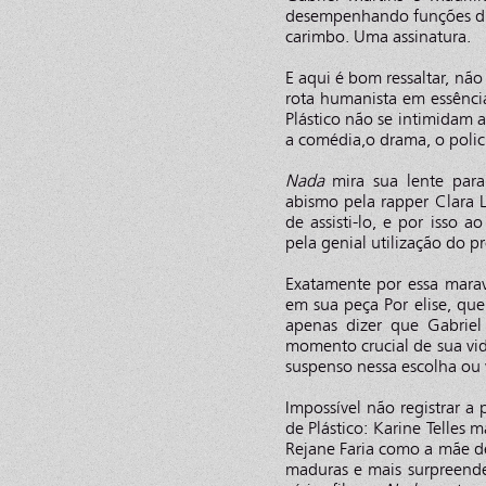
desempenhando funções di
carimbo. Uma assinatura.
E aqui é bom ressaltar, nã
rota humanista em essência
Plástico não se intimidam a
a comédia,o drama, o polici
Nada
mira sua lente para
abismo pela rapper Clara L
de assisti-lo, e por isso 
pela genial utilização do pr
Exatamente por essa marav
em sua peça Por elise, que
apenas dizer que Gabriel
momento crucial de sua vi
suspenso nessa escolha ou 
Impossível não registrar a
de Plástico: Karine Telles
Rejane Faria como a mãe de
maduras e mais surpreend