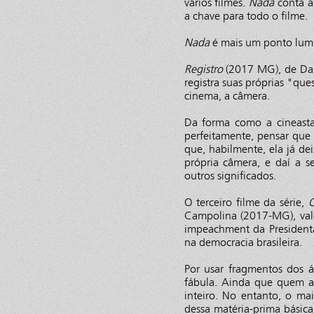
vários filmes.
Nada
conta a
a chave para todo o filme.
Nada
é mais um ponto lumin
Registro
(2017 MG), de Dan
registra suas próprias "qu
cinema, a câmera.
Da forma como a cineasta
perfeitamente, pensar que 
que, habilmente, ela já de
própria câmera, e daí a 
outros significados.
O terceiro filme da série,
O
Campolina (2017-MG), val
impeachment da Presidenta
na democracia brasileira.
Por usar fragmentos dos á
fábula. Ainda que quem a
inteiro. No entanto, o ma
dessa matéria-prima básica,