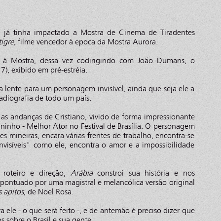
 já tinha impactado a Mostra de Cinema de Tiradentes
tigre
, filme vencedor à epoca da Mostra Aurora.
a à Mostra, dessa vez codirigindo com João Dumans, o
7), exibido em pré-estréia.
lente para um personagem invisível, ainda que seja ele a
adiografia de todo um país.
 andanças de Cristiano, vivido de forma impressionante
uninho - Melhor Ator no Festival de Brasília. O personagem
s mineiras, encara várias frentes de trabalho, encontra-se
nvisíveis" como ele, encontra o amor e a impossibilidade
roteiro e direção,
Arábia
constroi sua história e nos
pontuado por uma magistral e melancólica versão original
s apitos
, de Noel Rosa.
 ele - o que será feito -, e de antemão é preciso dizer que
os sobre o Brasil e sua gente.