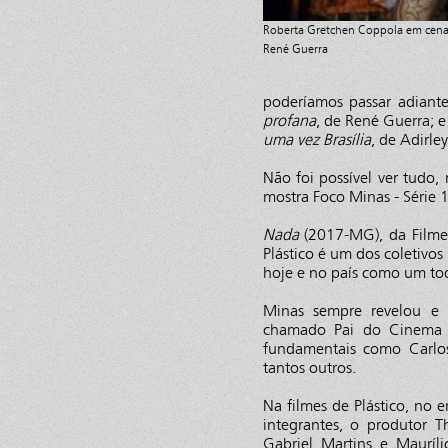
Roberta Gretchen Coppola em cena d
René Guerra
poderíamos passar adiant
profana
, de René Guerra; 
uma vez Brasília
, de Adirle
Não foi possível ver tudo,
mostra Foco Minas - Série 1
Nada
(2017-MG), da Filmes 
Plástico é um dos coletivos
hoje e no país como um to
Minas sempre revelou e r
chamado Pai do Cinema B
fundamentais como Carlos
tantos outros.
Na filmes de Plástico, no e
integrantes, o produtor 
Gabriel Martins e Mauríl