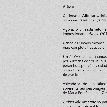
Arábia
O cineasta Affonso Uchôa
como seu
A vizinhança do 
Agora, o cineasta retorn
impressionante
Arábia
(201
Uchôa e Dumans miram sua 
mais completa tradução e r
Em
Arábia
acompanhamos as
por Aristides de Sousa, o J
perambula por várias cidade
com vários personagens "i
de vivê-lo.
Valendo-se de um ótimo 
apresenta seu personagem 
de Maria Bethânia para
Trê
Arábia
vale um texto só para
vale por mais de mil tratad