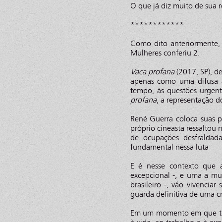
O que já diz muito de sua r
************
Como dito anteriormente, 
Mulheres conferiu 2.
Vaca profana
(2017, SP), d
apenas como uma difusa a
tempo, às questões urgen
profana
, a representação d
René Guerra coloca suas 
próprio cineasta ressaltou
de ocupações desfralda
fundamental nessa luta
E é nesse contexto que a
excepcional -, e uma a mul
brasileiro -, vão vivencia
guarda definitiva de uma cr
Em um momento em que trav