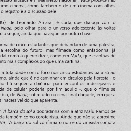
ressão artística em Manifesto nacional ,
Vaca profana
não
ótimo cinema, como também o de um cinema com olhos
o registro e a discussão dele
G), de Leonardo Amaral, é curta que dialoga com o
o
Nada
, pelo olhar para o universo adolescente às voltas
ão a seguir, ainda que navegue por outra chave.
rma de cinco estudantes que debandam de uma palestra,
 na escolha do futuro, mas filmada como enfadonha, já
 daí como a querer dizer, como em
Nada
, que escolhas de
ito mais complexos do que uma cartilha.
 a totalidade com o foco nos cinco estudantes para só ao
smo, ainda que é no caminhar em círculos pela floresta - o
não há sequer ambiência para encontros indesejáveis e
 de celular poderia por fim aquilo -, que o filme se
 bia, de
Nada
, sobretudo na cena final daquele, em que a
 inacessível do que aparenta.
em
A barca do sol
a dobradinha com a atriz Malu Ramos de
 ela também como coroteirista. Ainda que não se aproxime
era
, A barca do sol confirma o nome do cineasta como a