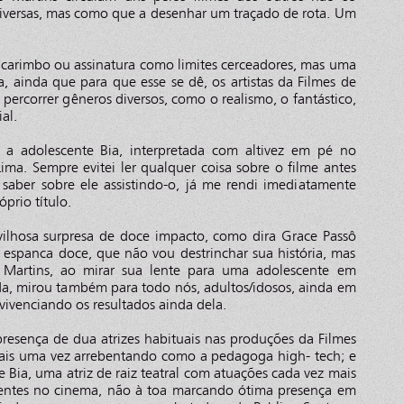
versas, mas como que a desenhar um traçado de rota. Um
o carimbo ou assinatura como limites cerceadores, mas uma
, ainda que para que esse se dê, os artistas da Filmes de
 percorrer gêneros diversos, como o realismo, o fantástico,
al.
 a adolescente Bia, interpretada com altivez em pé no
ima. Sempre evitei ler qualquer coisa sobre o filme antes
ao saber sobre ele assistindo-o, já me rendi imediatamente
óprio título.
ilhosa surpresa de doce impacto, como dira Grace Passô
 espanca doce, que não vou destrinchar sua história, mas
 Martins, ao mirar sua lente para uma adolescente em
da, mirou também para todo nós, adultos/idosos, ainda em
vivenciando os resultados ainda dela.
 presença de dua atrizes habituais nas produções da Filmes
 mais uma vez arrebentando como a pedagoga high- tech; e
 Bia, uma atriz de raiz teatral com atuações cada vez mais
entes no cinema, não à toa marcando ótima presença em