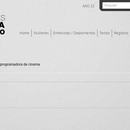
ANO 22
Home
Mulheres
Entrevistas / Depoimentos
Textos
Registros
e programadora de cinema