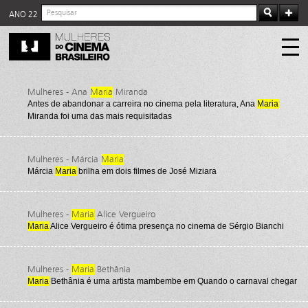
ANO 22
Mulheres - Ana
Maria
Miranda
Antes de abandonar a carreira no cinema pela literatura, Ana
Maria
Miranda foi uma das mais requisitadas
Mulheres - Márcia
Maria
Márcia
Maria
brilha em dois filmes de José Miziara
Mulheres -
Maria
Alice Vergueiro
Maria
Alice Vergueiro é ótima presença no cinema de Sérgio Bianchi
Mulheres -
Maria
Bethânia
Maria
Bethânia é uma artista mambembe em Quando o carnaval chegar