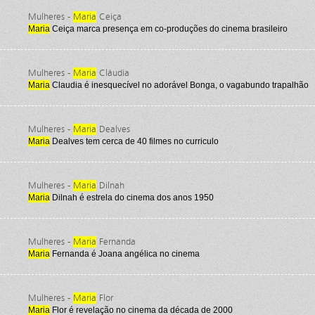
Mulheres -
Maria
Ceiça
Maria
Ceiça marca presença em co-produções do cinema brasileiro
Mulheres -
Maria
Cláudia
Maria
Claudia é inesquecível no adorável Bonga, o vagabundo trapalhão
Mulheres -
Maria
Dealves
Maria
Dealves tem cerca de 40 filmes no curriculo
Mulheres -
Maria
Dilnah
Maria
Dilnah é estrela do cinema dos anos 1950
Mulheres -
Maria
Fernanda
Maria
Fernanda é Joana angélica no cinema
Mulheres -
Maria
Flor
Maria
Flor é revelação no cinema da década de 2000