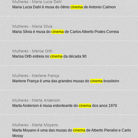
Mulheres - Maria Lucia Dahl
Maria Lucia Dahl é musa do ótimo
cinema
de Antonio Calmon
Mulheres - Maria Sílvia
Maria Sílvia é musa do
cinema
de Carlos Alberto Prates Correia
Mulheres - Marisa Orth
Marisa Orth estreia no
cinema
da década 90
Mulheres - Marlene França
Marlene França é uma das grandes musas do
cinema
brasileiro
Mulheres - Marta Anderson
Marta Anderson é musa estonteante do
cinema
dos anos 1970
Mulheres - Marta Moyano
Marta Moyano é uma das musas do
cinema
de Alberto Pieralisi e Carlo
Mossy