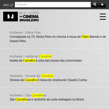
ANO 22
Mulheres - Glória Pires
Consagrada na TV, Glória Pires no cinema é musa de
Fábio
Barreto e de
Daniel Filho
Mulheres - Inalda de
Carvalho
Inalda de
Carvalho
é uma das musas das chanchadas
Mulheres - Simone de
Carvalho
Simone de
Carvalho
é musa do cinema de Cláudio Cunha
Mulheres - Zita
Carvalho
sa
Zita
Carvalho
sa é sinônimo de curta metragem no Brasil